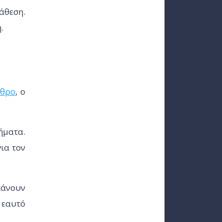
ιάθεση.
.
ρθρο
, ο
ήματα.
για τον
 κάνουν
 εαυτό