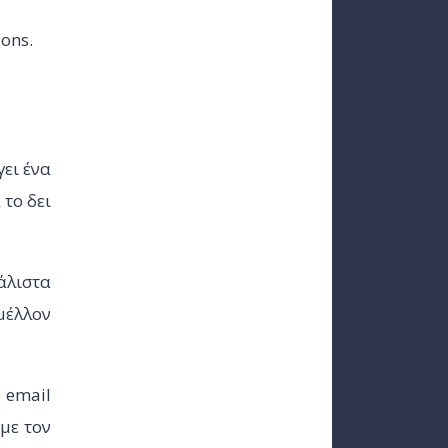
ions.
γει ένα
 το δει
άλιστα
 μέλλον
ο email
με τον