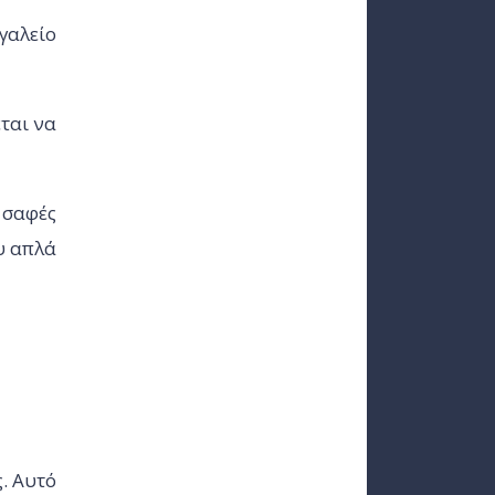
γαλείο
εται να
ι σαφές
ου απλά
ς. Αυτό