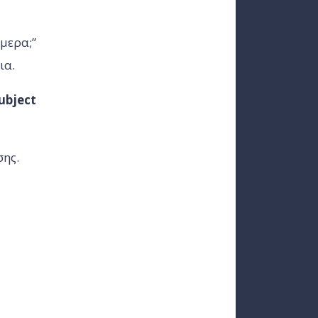
μερα;”
ια.
ubject
σης.