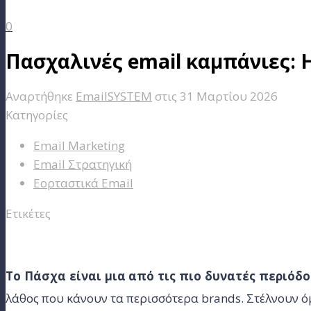
0
Πασχαλινές email καμπάνιες: 
Αναρτήθηκε
EmailSYSTEM
στις
31 Μαρτίου 2026
Κατηγορίες
Email Marketing
Email Στρατηγική
Εορταστικά Email
Ετικέτες
Το Πάσχα είναι μια από τις πιο δυνατές περιόδο
λάθος που κάνουν τα περισσότερα brands. Στέλνουν ό