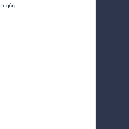
χει ήδη